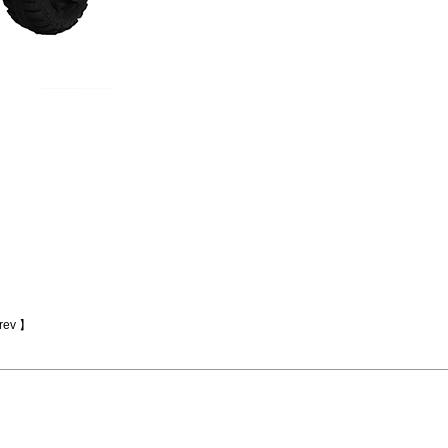
rev
】