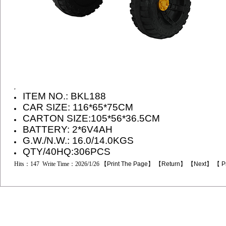
,
ITEM NO.: BKL188
CAR SIZE:
116*65*75
CM
CARTON SIZE:
105*56*36.5
CM
BATTERY: 2*6V4AH
G.W./N.W.: 16.0/14.0KGS
QTY/40HQ:306PCS
Hits：147 Write Time：2026/1/26 【
Print The Page
】 【
Return
】 【
Next
】 【
P