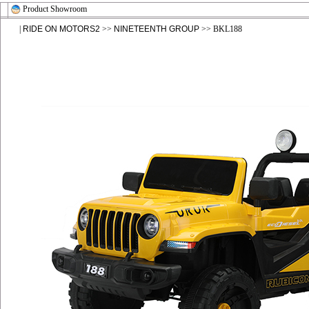
Product Showroom
|
RIDE ON MOTORS2
>>
NINETEENTH GROUP
>> BKL188