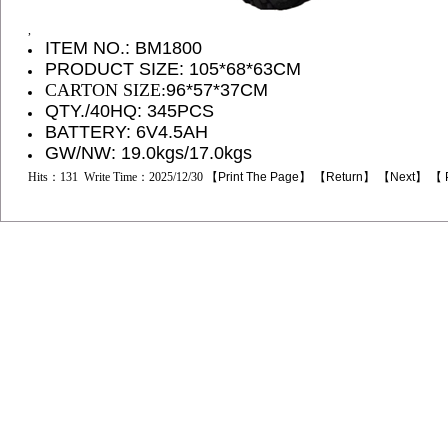
,
ITEM NO.: BM1800
PRODUCT SIZE: 105*68*63CM
CARTON SIZE:
96*57*37CM
QTY./40HQ: 345PCS
BATTERY: 6V4.5AH
GW/NW: 19.0kgs/17.0kgs
Hits：131 Write Time：2025/12/30 【
Print The Page
】 【
Return
】 【
Next
】 【