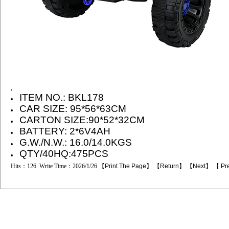
,
ITEM NO.: BKL178
CAR SIZE:
95*56*63
CM
CARTON SIZE:
90*52*32
CM
BATTERY: 2*6V4AH
G.W./N.W.: 16.0/14.0KGS
QTY/40HQ:475PCS
Hits：126 Write Time：2026/1/26 【
Print The Page
】 【
Return
】 【
Next
】 【
Pr