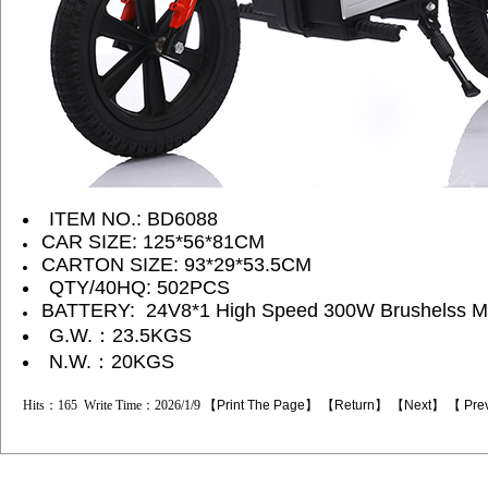
ITEM NO.: BD6088
CAR SIZE:
125*56*81
CM
CARTON SIZE:
93*29*53.5CM
QTY/40HQ: 502PCS
BATTERY: 24V8*1 High Speed 300W Brushelss M
G.W.：23.5KGS
N.W.：20KGS
Hits：165 Write Time：2026/1/9 【
Print The Page
】 【
Return
】 【
Next
】 【
Pre