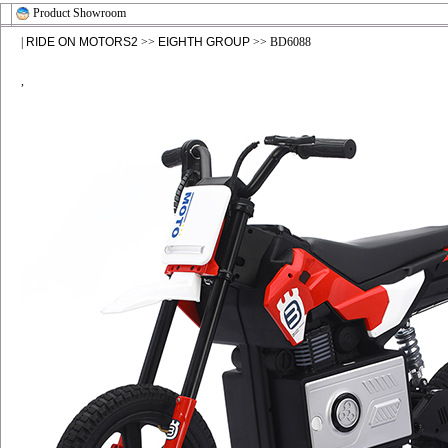
Product Showroom
|
RIDE ON MOTORS2
>>
EIGHTH GROUP
>> BD6088
,