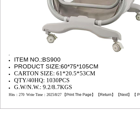
,
ITEM NO.:
BS900
PRODUCT SIZE:60*75*105CM
CARTON SIZE: 61*20.5*53
CM
QTY/40HQ: 1030PCS
G.W/N.W.: 9.2/8.7KGS
Hits：270 Write Time：2025/8/27 【
Print The Page
】 【
Return
】 【
Next
】 【
P