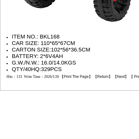
ITEM NO.: BKL168
CAR SIZE: 110*65*67CM
CARTON SIZE:102*56*36.5
CM
BATTERY: 2*6V4AH
G.W./N.W.: 16.0/14.0KGS
QTY/40HQ:329PCS
Hits：133 Write Time：2026/1/26 【
Print The Page
】 【
Return
】 【
Next
】 【
Pr