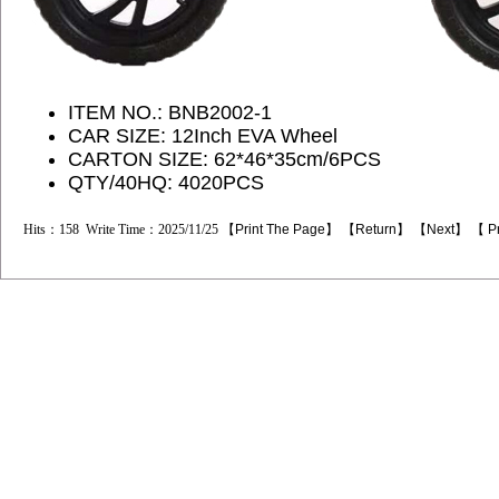
ITEM NO.: BNB2002-1
CAR SIZE: 12Inch EVA Wheel
CARTON SIZE: 62*46*35cm/6PCS
QTY/40HQ: 4020PCS
Hits：158 Write Time：2025/11/25 【
Print The Page
】 【
Return
】 【
Next
】 【
P