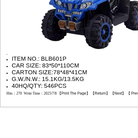
,
ITEM NO.:
BLB601P
CAR SIZE:
83*50*110
CM
CARTON SIZE:
78*48*41
CM
G.W./N.W.: 15.1KG/13.5KG
40HQ/QTY: 546PCS
Hits：270 Write Time：2025/7/8 【
Print The Page
】 【
Return
】 【
Next
】 【
Pre