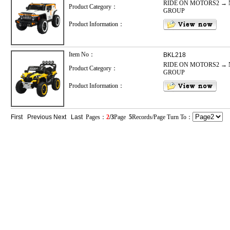
RIDE ON MOTORS2 → 
Product Category：
GROUP
Product Information：
Item No：
BKL218
RIDE ON MOTORS2 → 
Product Category：
GROUP
Product Information：
First
Previous
Next
Last
Pages：
2
/3
Page
5
Records/Page Turn To：