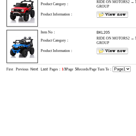
RIDE ON MOTORS2 → 
Product Category：
GROUP
Product Information：
Item No：
BKL205
RIDE ON MOTORS2 → 
Product Category：
GROUP
Product Information：
First Previous
Next
Last
Pages：
1
/3
Page
5
Records/Page Turn To：