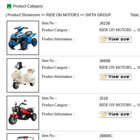
Product Category
|
Product Showroom
>>
RIDE ON MOTORS
>>
SIXTH GROUP
Total
Item No：
J9238
Product Category：
RIDE ON MOTORS → S
Product Information：
Item No：
J868B
Product Category：
RIDE ON MOTORS → S
Product Information：
Item No：
J518
Product Category：
RIDE ON MOTORS → S
Product Information：
Item No：
J9888C