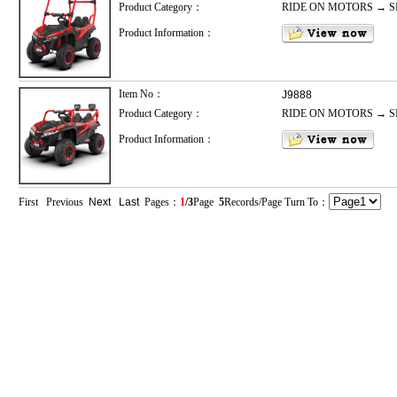
Product Category：
RIDE ON MOTORS → S
Product Information：
Item No：
J9888
Product Category：
RIDE ON MOTORS → S
Product Information：
First Previous
Next
Last
Pages：
1
/3
Page
5
Records/Page Turn To：