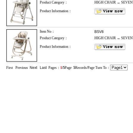
Product Category：
HIGH CHAIR → SEVE
Product Information：
Item No：
BSV8
Product Category：
HIGH CHAIR → SEVE
Product Information：
First Previous
Next
Last
Pages：
1
/5
Page
5
Records/Page Turn To：